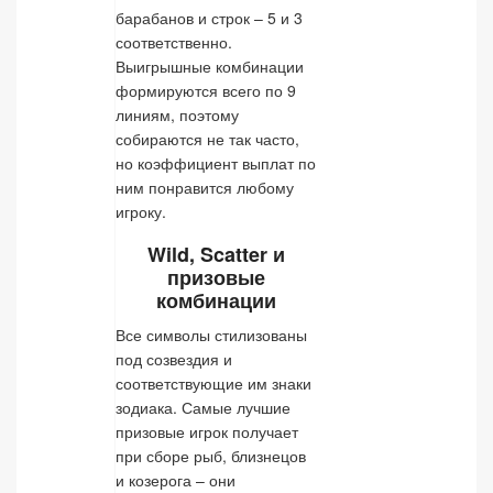
барабанов и строк – 5 и 3
соответственно.
Выигрышные комбинации
формируются всего по 9
линиям, поэтому
собираются не так часто,
но коэффициент выплат по
ним понравится любому
игроку.
Wild
,
Scatter
и
призовые
комбинации
Все символы стилизованы
под созвездия и
соответствующие им знаки
зодиака. Самые лучшие
призовые игрок получает
при сборе рыб, близнецов
и козерога – они