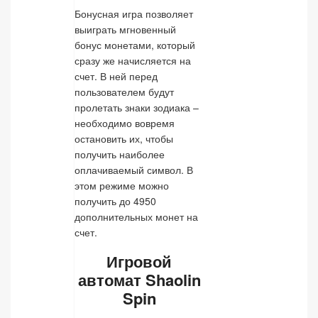
Бонусная игра позволяет
выиграть мгновенный
бонус монетами, который
сразу же начисляется на
счет. В ней перед
пользователем будут
пролетать знаки зодиака –
необходимо вовремя
остановить их, чтобы
получить наиболее
оплачиваемый символ. В
этом режиме можно
получить до 4950
дополнительных монет на
счет.
Игровой
автомат
Shaolin
Spin