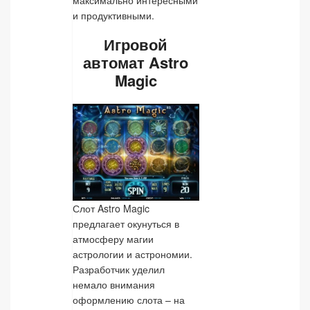
максимально интересными
и продуктивными.
Игровой
автомат
Astro
Magic
Слот
Astro
Magic
предлагает окунуться в
атмосферу магии
астрологии и астрономии.
Разработчик уделил
немало внимания
оформлению слота – на