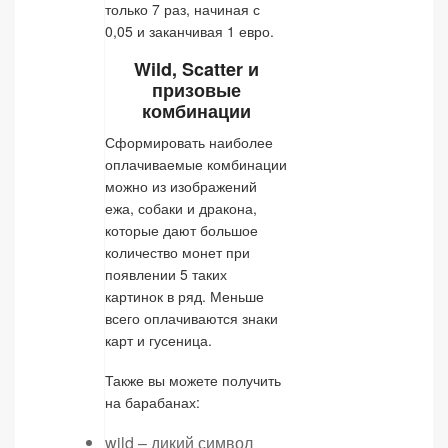
только 7 раз, начиная с
0,05 и заканчивая 1 евро.
Wild
,
Scatter
и
призовые
комбинации
Сформировать наиболее
оплачиваемые комбинации
можно из изображений
ежа, собаки и дракона,
которые дают большое
количество монет при
появлении 5 таких
картинок в ряд. Меньше
всего оплачиваются знаки
карт и гусеница.
Также вы можете получить
на барабанах:
wild
– дикий символ