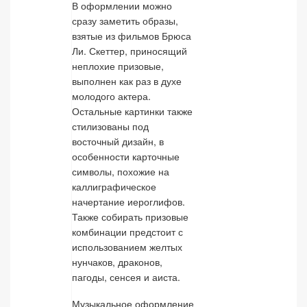
В оформлении можно
сразу заметить образы,
взятые из фильмов Брюса
Ли. Скеттер, приносящий
неплохие призовые,
выполнен как раз в духе
молодого актера.
Остальные картинки также
стилизованы под
восточный дизайн, в
особенности карточные
символы, похожие на
каллиграфическое
начертание иероглифов.
Также собирать призовые
комбинации предстоит с
использованием желтых
нунчаков, драконов,
пагоды, сенсея и аиста.
Музыкальное оформление