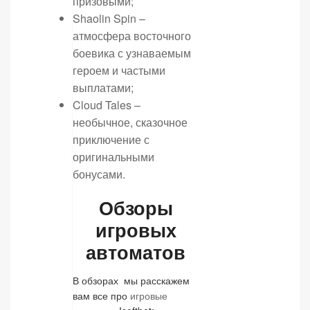
призовыми;
Shaolin
Spin
–
атмосфера восточного
боевика с узнаваемым
героем и частыми
выплатами;
Cloud
Tales
–
необычное, сказочное
приключение с
оригинальными
бонусами.
Обзоры
игровых
автоматов
В обзорах мы расскажем
вам все про
игровые