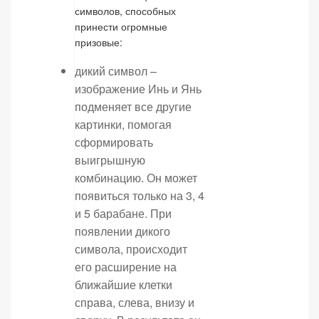
символов, способных
принести огромные
призовые:
дикий символ –
изображение Инь и Янь
подменяет все другие
картинки, помогая
сформировать
выигрышную
комбинацию. Он может
появиться только на 3, 4
и 5 барабане. При
появлении дикого
символа, происходит
его расширение на
ближайшие клетки
справа, слева, внизу и