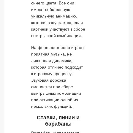
синего цвета. Все они
имеют собственную
уникальную анимацию,
которая запускается, если
картинки участвуют в сборе
выигрышной комбинации.
На фоне постоянно играет
приятная музыка, не
лишенная динамики,
которая отлично подходит
к игровому процессу.
Звуковая дорожка
сменяется при сборе
выигрышных комбинаций
или активации одной из
нескольких функций.
Ставки, линии и
барабаны
Разработчик предлагает