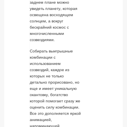
заднем плане можно
увидеть планету, которая
освещена восходящем
солнцем, а вокруг
бескрайний космос с
многочисленными
созвездиями.
Собирать выигрышные
комбинации с
использованием
созвездий, каждое из
которых не только
детально прорисовано, но
еще и имеет уникальную
окантовку, богатство
которой помогает сразу же
оценить силу комбинации.
Все это дополняется яркой
анимацией,
напоминающей