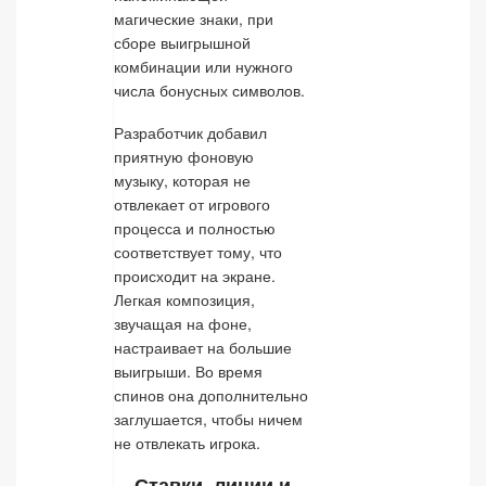
магические знаки, при
сборе выигрышной
комбинации или нужного
числа бонусных символов.
Разработчик добавил
приятную фоновую
музыку, которая не
отвлекает от игрового
процесса и полностью
соответствует тому, что
происходит на экране.
Легкая композиция,
звучащая на фоне,
настраивает на большие
выигрыши. Во время
спинов она дополнительно
заглушается, чтобы ничем
не отвлекать игрока.
Ставки, линии и