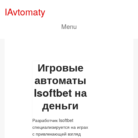
IAvtomaty
Menu
Игровые
автоматы
Isoftbet на
деньги
Разработчик
Isoftbet
специализируется на играх
с привлекающей взгляд