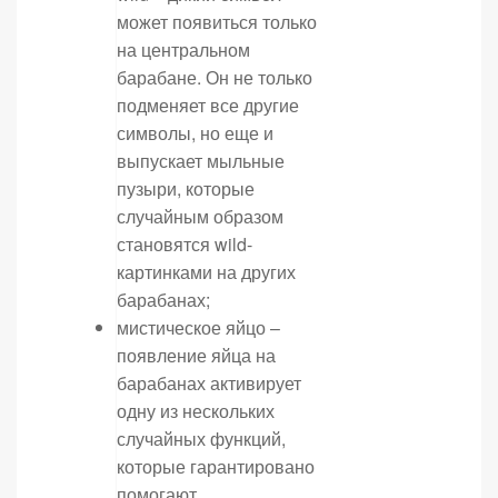
может появиться только
на центральном
барабане. Он не только
подменяет все другие
символы, но еще и
выпускает мыльные
пузыри, которые
случайным образом
становятся
wild
-
картинками на других
барабанах;
мистическое яйцо –
появление яйца на
барабанах активирует
одну из нескольких
случайных функций,
которые гарантировано
помогают