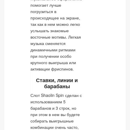
помогает лучше
погрузиться в
происходящее на экране,
так как в нем можно легко
услышать знакомые
восточные мотивы. Легкая
музыка сменяется
динамичными ритмами
при получении особо
крупного выигрыша или
активации фриспинов.
Ставки, линии и
барабаны
Слот
Shaolin
Spin
сделан с
использованием 5
барабанов и 3 строк, но
при этом в нем вы будете
собирать выигрышные
комбинации очень часто,