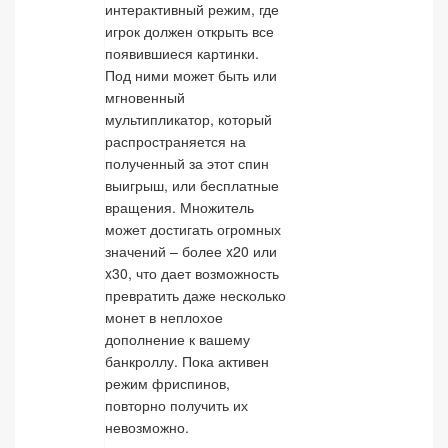
интерактивный режим, где
игрок должен открыть все
появившиеся картинки.
Под ними может быть или
мгновенный
мультипликатор, который
распространяется на
полученный за этот спин
выигрыш, или бесплатные
вращения. Множитель
может достигать огромных
значений – более
x
20 или
x
30, что дает возможность
превратить даже несколько
монет в неплохое
дополнение к вашему
банкроллу. Пока активен
режим фриспинов,
повторно получить их
невозможно.