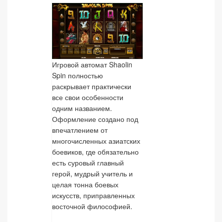
Игровой автомат
Shaolin
Spin
полностью
раскрывает практически
все свои особенности
одним названием.
Оформление создано под
впечатлением от
многочисленных азиатских
боевиков, где обязательно
есть суровый главный
герой, мудрый учитель и
целая тонна боевых
искусств, приправленных
восточной философией.