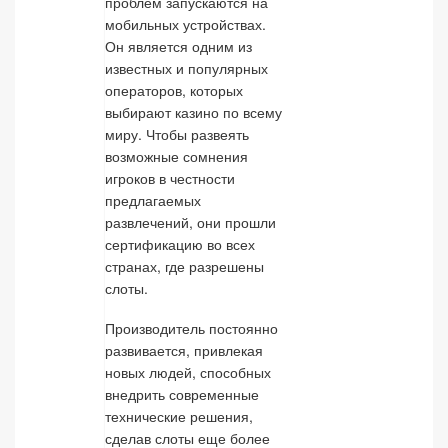
проблем запускаются на
мобильных устройствах.
Он является одним из
известных и популярных
операторов, которых
выбирают казино по всему
миру. Чтобы развеять
возможные сомнения
игроков в честности
предлагаемых
развлечений, они прошли
сертификацию во всех
странах, где разрешены
слоты.
Производитель постоянно
развивается, привлекая
новых людей, способных
внедрить современные
технические решения,
сделав слоты еще более